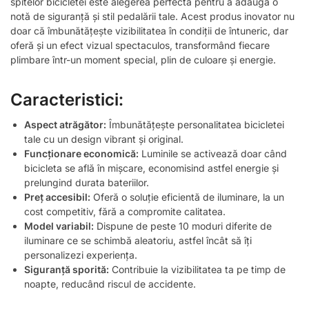
spitelor bicicletei este alegerea perfectă pentru a adăuga o
notă de siguranță și stil pedalării tale. Acest produs inovator nu
doar că îmbunătățește vizibilitatea în condiții de întuneric, dar
oferă și un efect vizual spectaculos, transformând fiecare
plimbare într-un moment special, plin de culoare și energie.
Caracteristici:
Aspect atrăgător:
Îmbunătățește personalitatea bicicletei
tale cu un design vibrant și original.
Funcționare economică:
Luminile se activează doar când
bicicleta se află în mișcare, economisind astfel energie și
prelungind durata bateriilor.
Preț accesibil:
Oferă o soluție eficientă de iluminare, la un
cost competitiv, fără a compromite calitatea.
Model variabil:
Dispune de peste 10 moduri diferite de
iluminare ce se schimbă aleatoriu, astfel încât să îți
personalizezi experiența.
Siguranță sporită:
Contribuie la vizibilitatea ta pe timp de
noapte, reducând riscul de accidente.