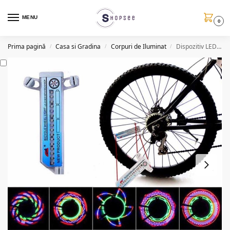
MENU
0
Prima pagină
Casa si Gradina
Corpuri de Iluminat
Dispozitiv LED pentru iluminarea spitelor bicicletei
/
/
/