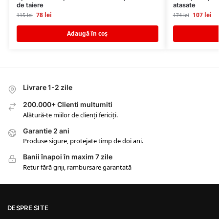
de taiere
atasate
78
lei
107
lei
115
lei
174
lei
Adaugă în coș
Livrare 1-2 zile
200.000+ Clienti multumiti
Alătură-te miilor de clienți fericiți.
Garantie 2 ani
Produse sigure, protejate timp de doi ani.
Banii înapoi în maxim 7 zile
Retur fără griji, rambursare garantată
DESPRE SITE