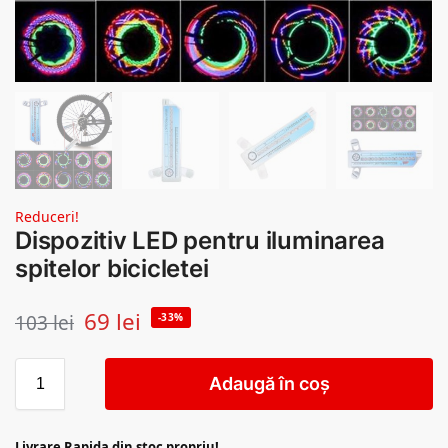
Reduceri!
Dispozitiv LED pentru iluminarea
spitelor bicicletei
69
lei
103
lei
-33%
Adaugă în coș
Livrare Rapida din stoc propriu!