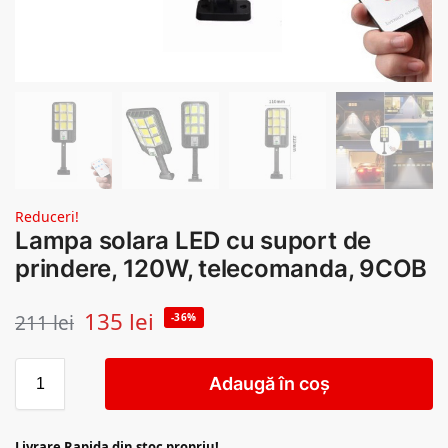
Reduceri!
Lampa solara LED cu suport de
prindere, 120W, telecomanda, 9COB
135
lei
211
lei
-36%
Adaugă în coș
Livrare Rapida din stoc propriu!