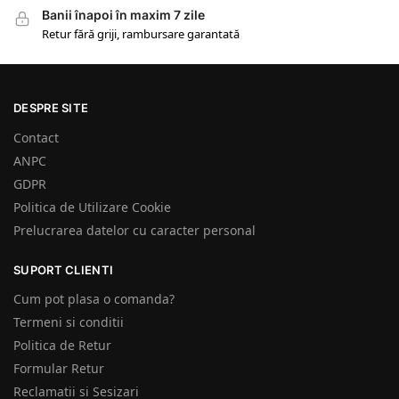
Banii înapoi în maxim 7 zile
Retur fără griji, rambursare garantată
DESPRE SITE
Contact
ANPC
GDPR
Politica de Utilizare Cookie
Prelucrarea datelor cu caracter personal
SUPORT CLIENTI
Cum pot plasa o comanda?
Termeni si conditii
Politica de Retur
Formular Retur
Reclamatii si Sesizari