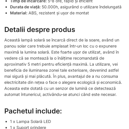
Timp de încărcare:
5-8 ore, rapid și eficient
Durata de viață:
50.000h, asigurând o utilizare îndelungată
Material:
ABS, rezistent și ușor de montat
Detalii despre produs
Această lampă solară se încarcă direct de la soare, având un
panou solar care trebuie amplasat într-un loc cu o expunere
maximă la lumina solară. Este foarte ușor de utilizat, având în
vedere că se montează la o înălțime recomandată de
aproximativ 5 metri pentru eficiență maximă. La utilizare, vei
beneficia de iluminarea zonei tale exterioare, devenind astfel
mai sigură și mai plăcută. În plus, avantajul de a nu consuma
electricitate din rețea o face o alegere ecologică și economică.
Aceasta este dotată cu un senzor de lumină ce detectează
automat întunericul, activându-se atunci când este necesar.
Pachetul include:
1 x Lampa Solară LED
1 x Suport prindere