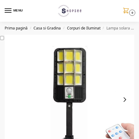
MENU
0
Prima pagină
Casa si Gradina
Corpuri de Iluminat
Lampa solara LED cu suport de prindere, 120W, telecomanda, 9COB
/
/
/