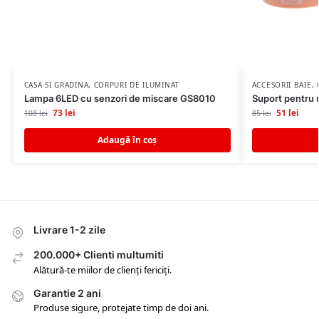
CASA SI GRADINA
,
CORPURI DE ILUMINAT
ACCESORII BAIE
,
Lampa 6LED cu senzori de miscare GS8010
Suport pentru u
73
lei
51
lei
108
lei
85
lei
Adaugă în coș
Livrare 1-2 zile
200.000+ Clienti multumiti
Alătură-te miilor de clienți fericiți.
Garantie 2 ani
Produse sigure, protejate timp de doi ani.