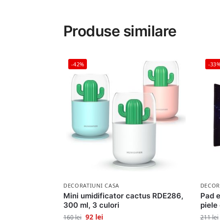
Produse similare
-42%
-33
DECORATIUNI CASA
DECOR
Mini umidificator cactus RDE286,
Pad e
300 ml, 3 culori
piele
92
lei
160
lei
211
lei