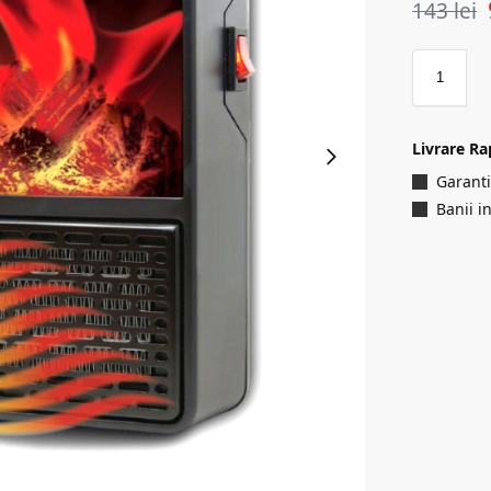
143
lei
Livrare Ra
Garanti
Banii i