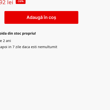
92
lei
-36%
Adaugă în coș
pida din stoc propriu!
e 2 ani
napoi in 7 zile daca esti nemultumit