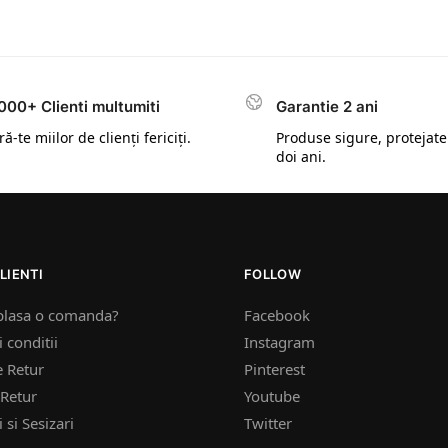
000+ Clienti multumiti
Garantie 2 ani
ă-te miilor de clienți fericiți.
Produse sigure, protejate
doi ani.
LIENTI
FOLLOW
plasa o comanda?
Facebook
 conditii
Instagram
e Retur
Pinterest
Retur
Youtube
 si Sesizari
Twitter