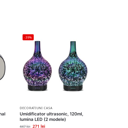
-39%
DECORATIUNI CASA
nal
Umidificator ultrasonic, 120ml,
lumina LED (2 modele)
271
lei
447
lei