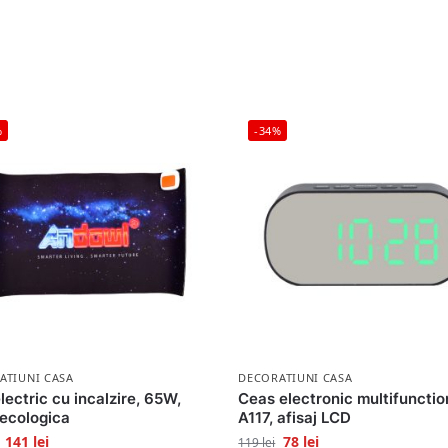
%
-34%
ATIUNI CASA
DECORATIUNI CASA
lectric cu incalzire, 65W,
Ceas electronic multifunctio
 ecologica
A117, afisaj LCD
141
lei
78
lei
119
lei