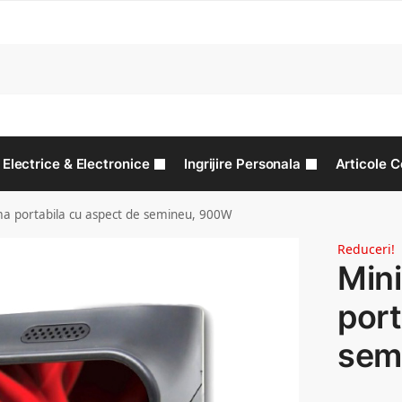
C
Electrice & Electronice
Ingrijire Personala
Articole C
ma portabila cu aspect de semineu, 900W
Reduceri!
Min
port
sem