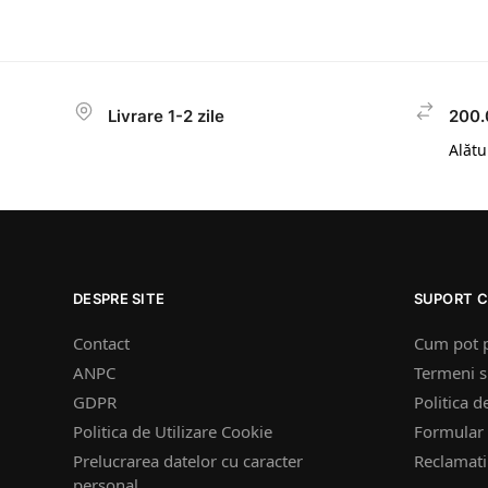
Livrare 1-2 zile
200.
Alătur
DESPRE SITE
SUPORT C
Contact
Cum pot 
ANPC
Termeni si
GDPR
Politica d
Politica de Utilizare Cookie
Formular 
Prelucrarea datelor cu caracter
Reclamatii
personal