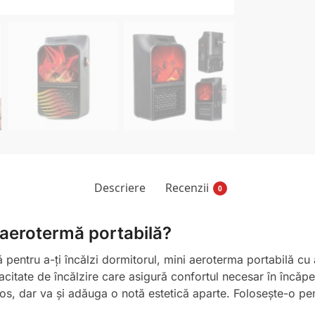
Descriere
Recenzii
0
 aerotermă portabilă?
ă pentru a-ți încălzi dormitorul, mini aeroterma portabilă c
citate de încălzire care asigură confortul necesar în încăp
uros, dar va și adăuga o notă estetică aparte. Folosește-o pe