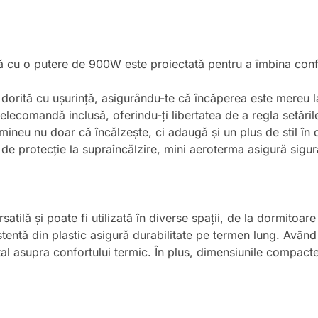
ă cu o putere de 900W este proiectată pentru a îmbina con
dorită cu ușurință, asigurându-te că încăperea este mereu 
telecomandă inclusă, oferindu-ți libertatea de a regla setări
mineu nu doar că încălzește, ci adaugă și un plus de stil în d
 de protecție la supraîncălzire, mini aeroterma asigură siguran
tilă și poate fi utilizată în diverse spații, de la dormitoare
entă din plastic asigură durabilitate pe termen lung. Având 
otal asupra confortului termic. În plus, dimensiunile compac