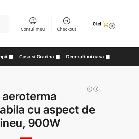
aută
0
lei
0
Contul meu
Checkout
opii
Casa si Gradina
Decoratiuni casa
i aeroterma
abila cu aspect de
ineu, 900W