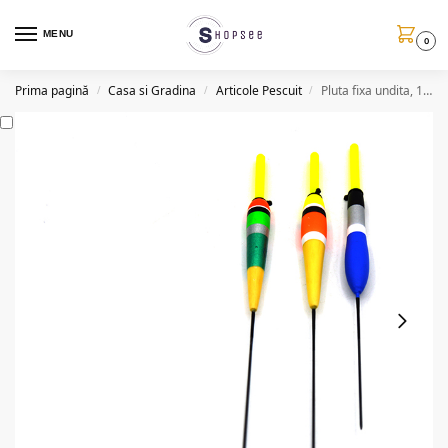
MENU
0
Prima pagină
Casa si Gradina
Articole Pescuit
Pluta fixa undita, 10 bucati, 2.5g, diverse modele
/
/
/