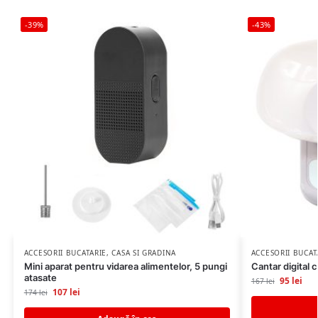
-39%
-43%
ACCESORII BUCATARIE
,
CASA SI GRADINA
ACCESORII BUCAT
Mini aparat pentru vidarea alimentelor, 5 pungi
Cantar digital 
atasate
95
lei
167
lei
107
lei
174
lei