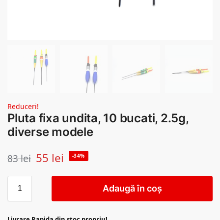
Reduceri!
Pluta fixa undita, 10 bucati, 2.5g,
diverse modele
55
lei
83
lei
-34%
Adaugă în coș
Livrare Rapida din stoc propriu!