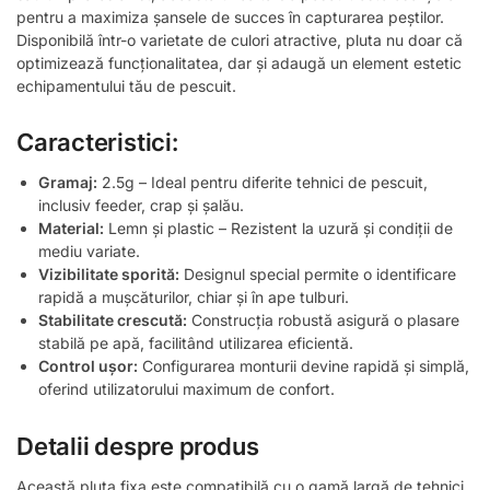
pentru a maximiza șansele de succes în capturarea peștilor.
Disponibilă într-o varietate de culori atractive, pluta nu doar că
optimizează funcționalitatea, dar și adaugă un element estetic
echipamentului tău de pescuit.
Caracteristici:
Gramaj:
2.5g – Ideal pentru diferite tehnici de pescuit,
inclusiv feeder, crap și șalău.
Material:
Lemn și plastic – Rezistent la uzură și condiții de
mediu variate.
Vizibilitate sporită:
Designul special permite o identificare
rapidă a mușcăturilor, chiar și în ape tulburi.
Stabilitate crescută:
Construcția robustă asigură o plasare
stabilă pe apă, facilitând utilizarea eficientă.
Control ușor:
Configurarea monturii devine rapidă și simplă,
oferind utilizatorului maximum de confort.
Detalii despre produs
Această pluta fixa este compatibilă cu o gamă largă de tehnici