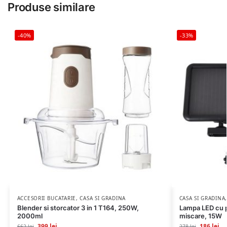
Produse similare
-40%
-33%
ACCESORII BUCATARIE
,
CASA SI GRADINA
CASA SI GRADINA
Blender si storcator 3 in 1 T164, 250W,
Lampa LED cu p
2000ml
miscare, 15W
399
lei
186
lei
662
lei
278
lei