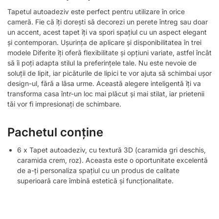
Tapetul autoadeziv este perfect pentru utilizare în orice
cameră. Fie că îți dorești să decorezi un perete întreg sau doar
un accent, acest tapet îți va spori spațiul cu un aspect elegant
și contemporan. Ușurința de aplicare și disponibilitatea în trei
modele Diferite îți oferă flexibilitate și opțiuni variate, astfel încât
să îi poți adapta stilul la preferințele tale. Nu este nevoie de
soluții de lipit, iar picăturile de lipici te vor ajuta să schimbai ușor
design-ul, fără a lăsa urme. Această alegere inteligentă îți va
transforma casa într-un loc mai plăcut și mai stilat, iar prietenii
tăi vor fi impresionați de schimbare.
Pachetul conține
6 x Tapet autoadeziv, cu textură 3D (caramida gri deschis,
caramida crem, roz). Aceasta este o oportunitate excelentă
de a-ți personaliza spațiul cu un produs de calitate
superioară care îmbină estetică și funcționalitate.