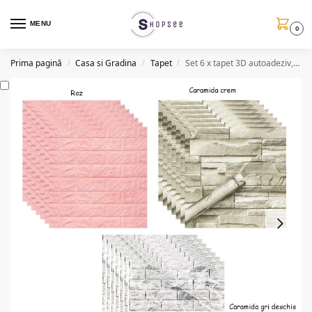
MENU
0
Prima pagină
Casa si Gradina
Tapet
Set 6 x tapet 3D autoadeziv, caramida si piatra in relief
/
/
/