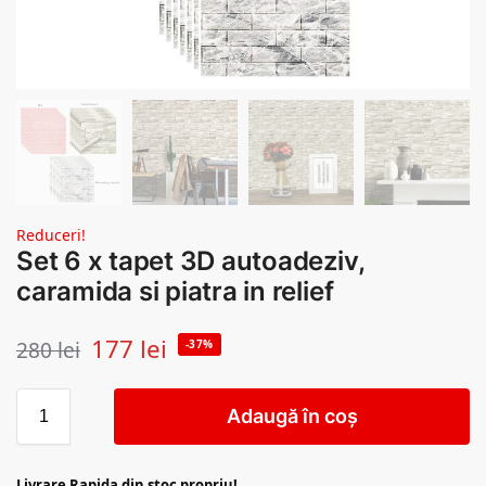
Reduceri!
Set 6 x tapet 3D autoadeziv,
caramida si piatra in relief
177
lei
280
lei
-37%
Adaugă în coș
Livrare Rapida din stoc propriu!