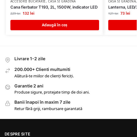
ACCESORII BUCATARIE
,
CASA SI GRADINA
CASA SI GRADINA
Cana fierbator T193, 2L, 1500W, indicator LED
Lanterna, LED/
132
lei
73
lei
229
lei
121
lei
Adaugă în coș
Livrare 1-2 zile
200.000+ Clienti multumiti
Alătură-te miilor de clienți fericiți.
Garantie 2 ani
Produse sigure, protejate timp de doi ani.
Banii înapoi în maxim 7 zile
Retur fără griji, rambursare garantată
DESPRE SITE