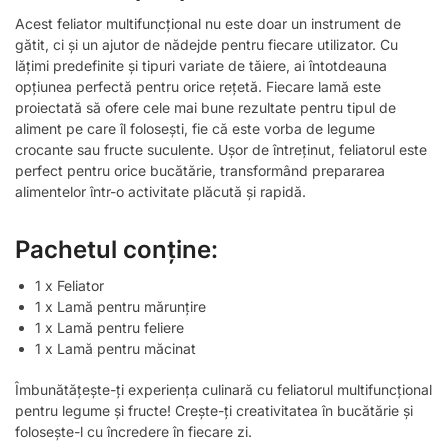
Acest feliator multifuncțional nu este doar un instrument de
gătit, ci și un ajutor de nădejde pentru fiecare utilizator. Cu
lățimi predefinite și tipuri variate de tăiere, ai întotdeauna
opțiunea perfectă pentru orice rețetă. Fiecare lamă este
proiectată să ofere cele mai bune rezultate pentru tipul de
aliment pe care îl folosești, fie că este vorba de legume
crocante sau fructe suculente. Ușor de întreținut, feliatorul este
perfect pentru orice bucătărie, transformând prepararea
alimentelor într-o activitate plăcută și rapidă.
Pachetul conține:
1 x Feliator
1 x Lamă pentru mărunțire
1 x Lamă pentru feliere
1 x Lamă pentru măcinat
Îmbunătățește-ți experiența culinară cu feliatorul multifuncțional
pentru legume și fructe! Crește-ți creativitatea în bucătărie și
folosește-l cu încredere în fiecare zi.