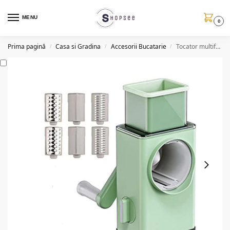
MENU
0
Prima pagină
Casa si Gradina
Accesorii Bucatarie
Tocator multifunctional legume/fructe, accesorii incluse
/
/
/