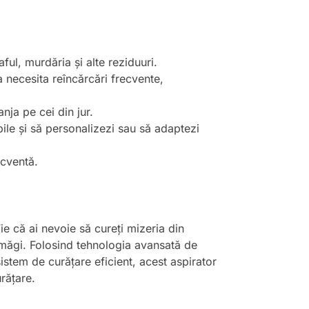
ful, murdăria și alte reziduuri.
 a necesita reîncărcări frecvente,
anja pe cei din jur.
bile și să personalizezi sau să adaptezi
ecventă.
ie că ai nevoie să cureți mizeria din
zamăgi. Folosind tehnologia avansată de
istem de curățare eficient, acest aspirator
urățare.