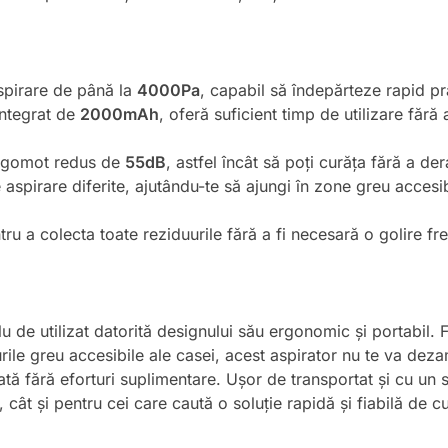
spirare de până la
4000Pa
, capabil să îndepărteze rapid pra
integrat de
2000mAh
, oferă suficient timp de utilizare fără
 zgomot redus de
55dB
, astfel încât să poți curăța fără a der
 aspirare diferite, ajutându-te să ajungi în zone greu accesi
tru a colecta toate reziduurile fără a fi necesară o golire fr
de utilizat datorită designului său ergonomic și portabil. F
țurile greu accesibile ale casei, acest aspirator nu te va de
ată fără eforturi suplimentare. Ușor de transportat și cu un s
i, cât și pentru cei care caută o soluție rapidă și fiabilă de c