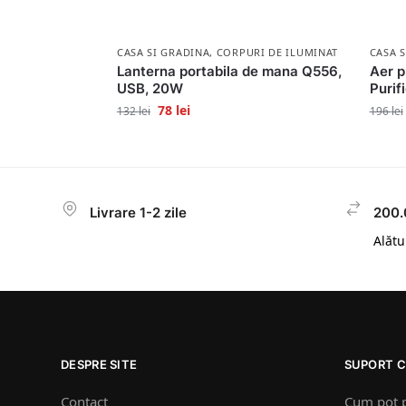
CASA SI GRADINA
,
CORPURI DE ILUMINAT
CASA 
Lanterna portabila de mana Q556,
Aer p
USB, 20W
Purif
78
lei
132
lei
196
lei
Livrare 1-2 zile
200.
Alătur
DESPRE SITE
SUPORT C
Contact
Cum pot 