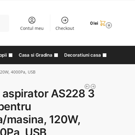
aută
0
lei
0
Contul meu
Checkout
opii
Casa si Gradina
Decoratiuni casa
 120W, 4000Pa, USB
 aspirator AS228 3
 pentru
a/masina, 120W,
0Pa, USB