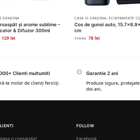
SI GRADINA
CASA SI GRADINA
,
ECHIPAMENTE CU
roaspăt și arome sublime –
Cos de gunoi auto, 15.7×8.9
icator & Difuzor 300ml
cm
129
lei
78
lei
113
lei
000+ Clienti multumiti
Garantie 2 ani
ă-te miilor de clienți fericiți.
Produse sigure, protejate
doi ani.
LIENTI
FOLLOW
plasa o comanda?
Facebook