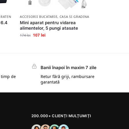
RATENIE SI IGIENA
ACCESORII BUCATARIE
,
CASA SI GRADINA
×6.4
Mini aparat pentru vidarea
alimentelor, 5 pungi atasate
107
lei
174
lei
Banii înapoi în maxim 7 zile
 timp de
Retur fără griji, rambursare
garantată
200.000+ CLIENȚI MULȚUMIȚI