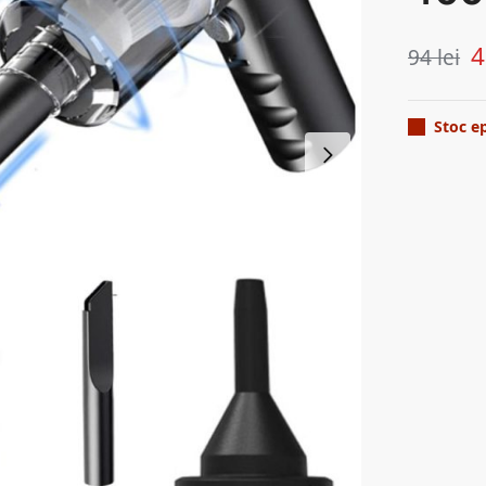
94
lei
Stoc e