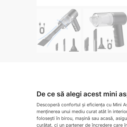
De ce să alegi acest mini as
Descoperă confortul și eficiența cu Mini A
menținerea unui mediu curat atât în interior,
folosești în birou, mașină sau acasă, asi
curățat, ci un partener de încredere care î