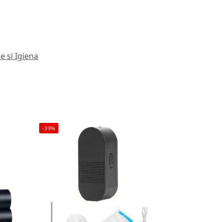
 si Igiena
-39%