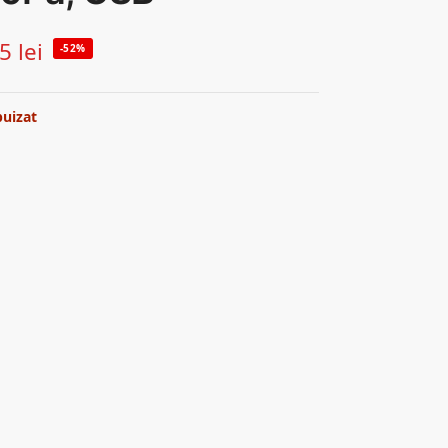
45
lei
-52%
puizat