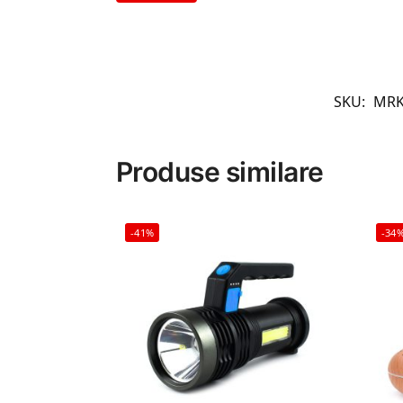
SKU:
MRK
Produse similare
-41%
-34